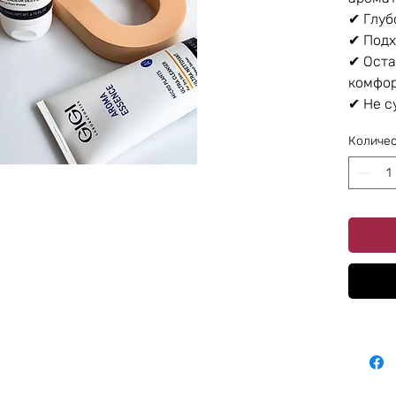
✔ Глуб
✔ Подх
✔ Оста
комфо
✔ Не с
Количе