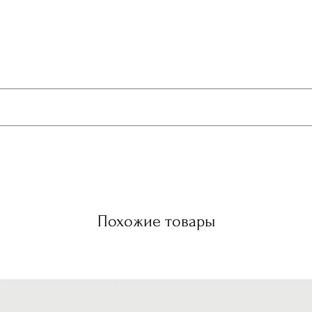
ы под увлажняющий крем и маску красоты.
чная кислота, гликолиевая кислота
Похожие товары