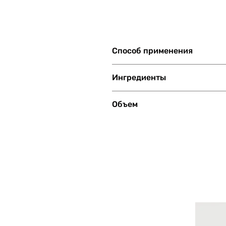
Способ применения
Рекомендуется в качестве основ
Ингредиенты
X50 PHOTOGLOW, витамин Е, моло
Объем
30 мл