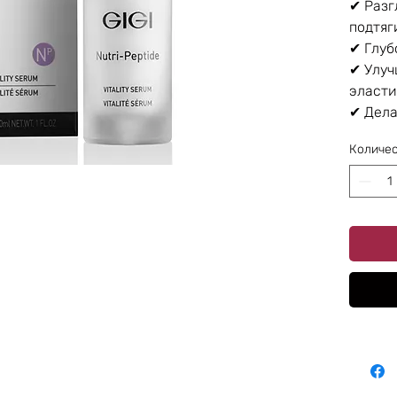
✔ Раз
подтяг
✔ Глуб
✔ Улуч
эласти
✔ Дела
Количе