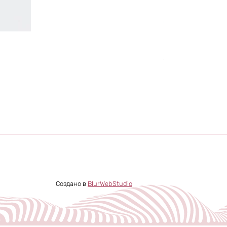
Melanight 2080
Цена
555,00 ₪
Создано в
BlurWebStudio