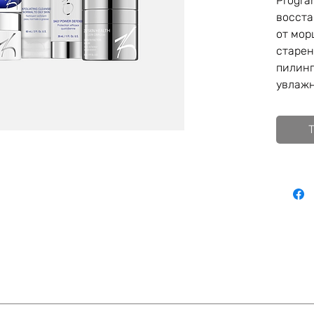
Progra
восста
от мор
старен
пилинг
увлажн